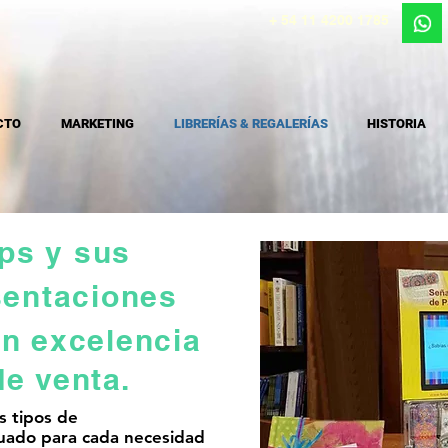
+ 54 11 4200 1785
CTO
MARKETING
LIBRERÍAS & REGALERÍAS
HISTORIA
aps y sus
entaciones
on
excelencia
de venta.
s tipos de
uado para cada necesidad